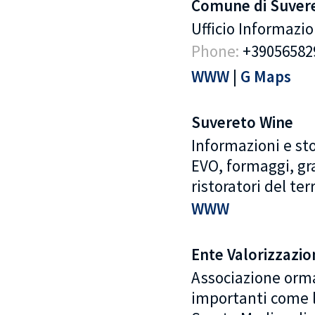
Comune di Suver
Ufficio Informazio
Phone:
+39056582
WWW
|
G Maps
Suvereto Wine
Informazioni e sto
EVO, formaggi, gran
ristoratori del terr
WWW
Ente Valorizzazi
Associazione ormai
importanti come l